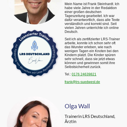
Mein Name ist Frank Steinhardt. Ich
habe viele Jahre in der Redaktion
einer großen deutschen
Tageszeitung gearbeitet. Ich war
dafür verantwortlich, dass alle Texte
verständlich und korrekt sind. Seit
vielen Jahren unterrichte ich online
Deutsch.
Seit ich als zertifizierter LRS-Trainer
arbeite, konnte ich schon sehr oft
das Wunder erleben, wie nach
wenigen Tagen ein Knoten bei den
Kindern platzt. Die Kinder spüren
sehr schnell, dass sie jetzt etwas
können und gewinnen somit ihre
Selbstsicherheit zurück.
Tel.:
0176 24639821
frank@lrs-suedwest.de
Olga Wall
Trainerin LRS Deutschland,
Ärztin